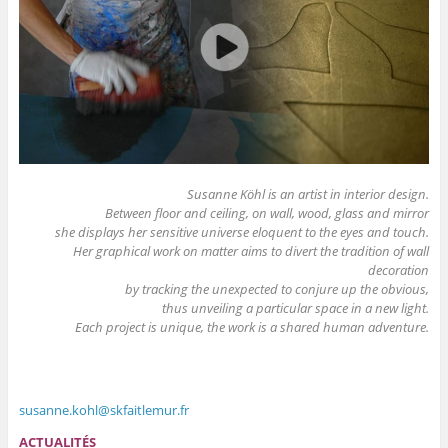
Susanne Köhl is an artist in interior design.
Between floor and ceiling, on wall, wood, glass and mirror
she displays her sensitive universe eloquent to the eyes and touch.
Her graphical work on matter aims to divert the tradition of wall
decoration
by tracking the unexpected to conjure up the obvious,
thus unveiling a particular space in a new light.
Each project is unique, the work is a shared human adventure.
susanne.kohl@skfaitlemur.fr
ACTUALITÉS