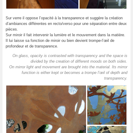
Sur verre il oppose l’
opacit
é à la transparence et suggè
re la cr
éation
d’ambiances différentes en recto/verso pour une séparation entre deux
pièces.
Sur miroir il fait intervenir la lumière et le mouvement dans la matière.
Il lui laisse sa fonction de miroir ou bien devient trompe-l’œil de
profondeur et de transparence.
On glass, opacity is contrasted with transparency and the space is
divided by the creation of different moods on both sides.
On mirror light and movement are brought into the material. Its mirror
function is either kept or becomes a trompe l’œil of depth and
transparency.