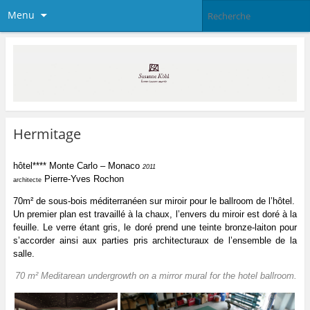
Menu
Hermitage
hôtel**** Monte Carlo – Monaco
2011
Pierre-Yves Rochon
architecte
70m²
de sous-bois méditerranéen sur miroir pour le ballroom de l’h
ôtel.
Un premier plan est travaillé à la chaux,
l’envers du miroir est doré à la
feuille. Le verre
é
tant gris, le dor
é
prend une teinte bronze-laiton pour
s’accorder ainsi aux parties pris architecturaux de l’ensemble de la
salle.
70 m² Meditarean undergrowth on a mirror mural for the hotel ballroom.