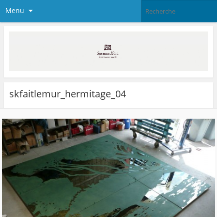
Menu
skfaitlemur_hermitage_04