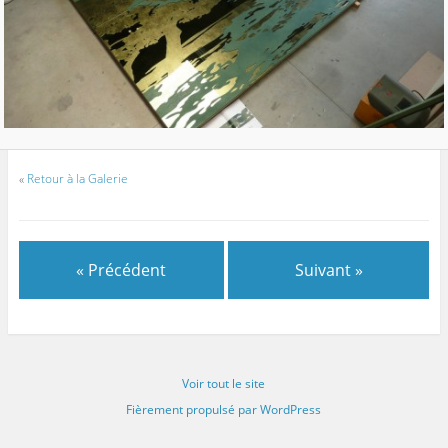
«
Retour à la Galerie
« Précédent
Suivant »
Voir tout le site
Fièrement propulsé par WordPress